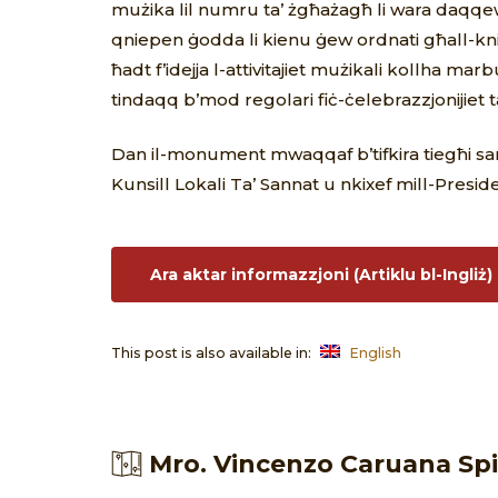
mużika lil numru ta’ żgħażagħ li wara daqqe
qniepen ġodda li kienu ġew ordnati għall-knisj
ħadt f’idejja l-attivitajiet mużikali kollha ma
tindaqq b’mod regolari fiċ-ċelebrazzjonijiet ta
Dan il-monument mwaqqaf b’tifkira tiegħi sar m
Kunsill Lokali Ta’ Sannat u nkixef mill-Preside
Ara aktar informazzjoni (Artiklu bl-Ingliż)
This post is also available in:
English
Mro. Vincenzo Caruana Sp