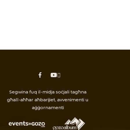
facebook
youtube
Segwina fuq il-midja soċjali tagħna
għall-aħħar aħbarijiet, avvenimenti u
aġġornamenti