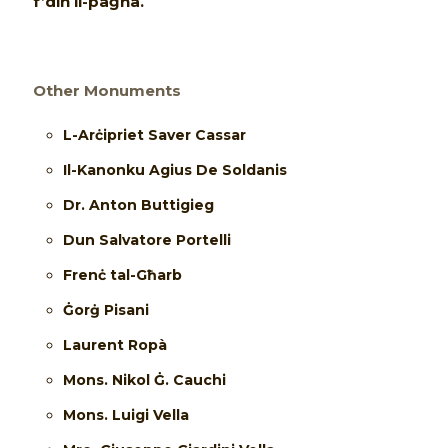
f’din il-paġna.
Other Monuments
L-Arċipriet Saver Cassar
Il-Kanonku Agius De Soldanis
Dr. Anton Buttigieg
Dun Salvatore Portelli
Frenċ tal-Għarb
Ġorġ Pisani
Laurent Ropà
Mons. Nikol Ġ. Cauchi
Mons. Luigi Vella