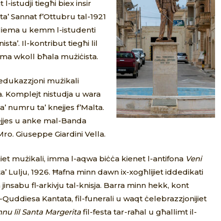
istudji tiegħi biex insir
increase
 ta’ Sannat f’Ottubru tal-1921
or
liema u kemm l-istudenti
decrease
a’. Il-kontribut tiegħi lil
volume.
mma wkoll bħala mużiċista.
 edukazzjoni mużikali
. Komplejt nistudja u wara
a’ numru ta’ knejjes f’Malta.
ejjes u anke mal-Banda
Mro. Giuseppe Giardini Vella.
jiet mużikali, imma l-aqwa biċċa kienet l-antifona
Veni
a’ Lulju, 1926. Ħafna minn dawn ix-xogħlijiet iddedikati
insabu fl-arkivju tal-knisja. Barra minn hekk, kont
l-Quddiesa Kantata, fil-funerali u waqt ċelebrazzjonijiet
nnu lil Santa Margerita
fil-festa tar-raħal u għallimt il-