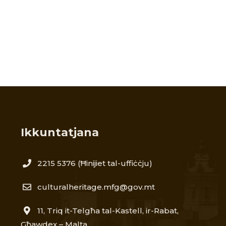
Ikkuntatjana
2215 5376​
(Ħinijiet tal-uffiċċju)
culturalheritage.mfg@gov.mt
11, Triq it-Telgħa tal-Kastell, ir-Rabat,
Għawdex – Malta