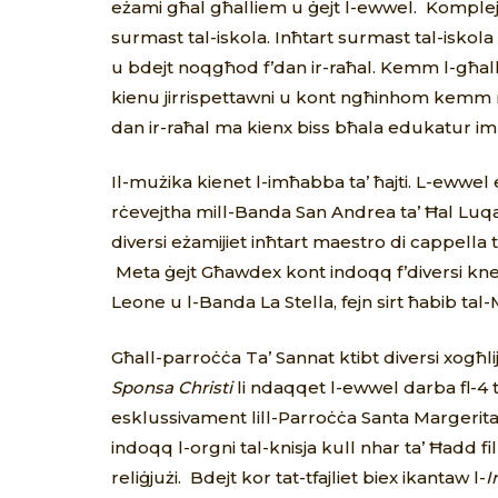
eżami għal għalliem u ġejt l-ewwel. Komplejt l-
surmast tal-iskola. Inħtart surmast tal-iskola
u bdejt noqgħod f’dan ir-raħal. Kemm l-għal
kienu jirrispettawni u kont ngħinhom kemm nist
dan ir-raħal ma kienx biss bħala edukatur i
Il-mużika kienet l-imħabba ta’ ħajti. L-ewwel
rċevejtha mill-Banda San Andrea ta’ Ħal Luqa
diversi eżamijiet inħtart maestro di cappella t
Meta ġejt Għawdex kont indoqq f’diversi kn
Leone u l-Banda La Stella, fejn sirt ħabib tal-
Għall-parroċċa Ta’ Sannat ktibt diversi xogħli
Sponsa Christi
li ndaqqet l-ewwel darba fl-4 t
esklussivament lill-Parroċċa Santa Margerita j
indoqq l-orgni tal-knisja kull nhar ta’ Ħadd fi
reliġjużi. Bdejt kor tat-tfajliet biex ikantaw l-
I