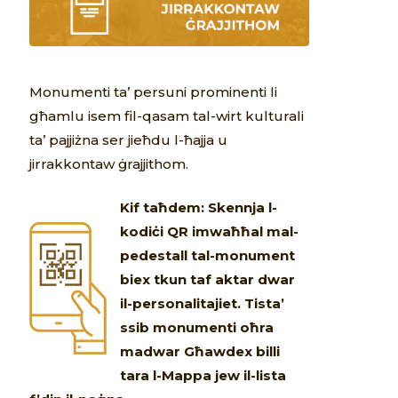
Monumenti ta’ persuni prominenti li
għamlu isem fil-qasam tal-wirt kulturali
ta’ pajjiżna ser jieħdu l-ħajja u
jirrakkontaw ġrajjithom.
Kif taħdem: Skennja l-
kodiċi QR imwaħħal mal-
pedestall tal-monument
biex tkun taf aktar dwar
il-personalitajiet. Tista’
ssib monumenti oħra
madwar Għawdex billi
tara l-Mappa jew il-lista