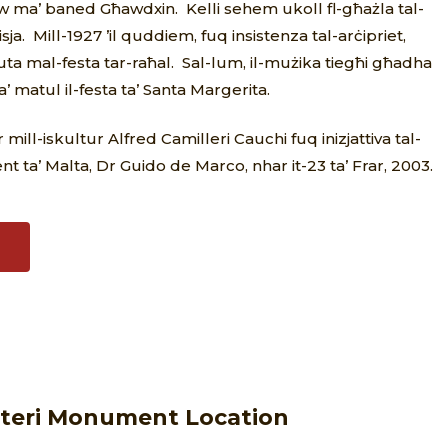
w ma’ baned Għawdxin. Kelli sehem ukoll fl-għażla tal-
a. Mill-1927 ’il quddiem, fuq insistenza tal-arċipriet,
rbuta mal-festa tar-raħal. Sal-lum, il-mużika tiegħi għadha
’ matul il-festa ta’ Santa Margerita.
ill-iskultur Alfred Camilleri Cauchi fuq inizjattiva tal-
nt ta’ Malta, Dr Guido de Marco, nhar it-23 ta’ Frar, 2003.
iteri Monument Location