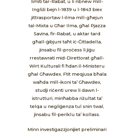
limiti tar-Rabat, u li nbnew mill-
Ingliżi bejn l-1839 u l-1843 biex
jittrasportaw l-ilma mill-għejun
tal-Mixta u Għar Ilma, għal Pjazza
Savina, fir-Rabat, u aktar tard
għall-ġibjuni taħt iċ-Ċittadella,
jinsabu fil-proċess li jiġu
rrestawrati mid-Direttorat għall-
Wirt Kulturali fi ħdan il-Ministeru
għal Għawdex. Ftit meqjusa bħala
waħda mill-ikoni ta’ Għawdex,
studji riċenti urew li dawn l-
istrutturi, minħabba riżultat ta’
telqa u negliġenza tul snin twal,
jinsabu fil-periklu ta’ kollass.
Minn investigazzjonijiet preliminari