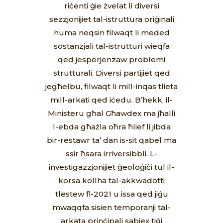
riċenti ġie żvelat li diversi
sezzjonijiet tal-istruttura oriġinali
huma neqsin filwaqt li meded
sostanzjali tal-istrutturi wieqfa
qed jesperjenzaw problemi
strutturali. Diversi partijiet qed
jegħelbu, filwaqt li mill-inqas tlieta
mill-arkati qed iċedu. B’hekk, il-
Ministeru għal Għawdex ma jħalli
l-ebda għażla oħra ħlief li jibda
bir-restawr ta’ dan is-sit qabel ma
ssir ħsara irriversibbli. L-
investigazzjonijiet ġeoloġiċi tul il-
korsa kollha tal-akkwadotti
tlestew fl-2021 u issa qed jiġu
mwaqqfa sisien temporanji tal-
arkata prinċipali sabiex tiġi