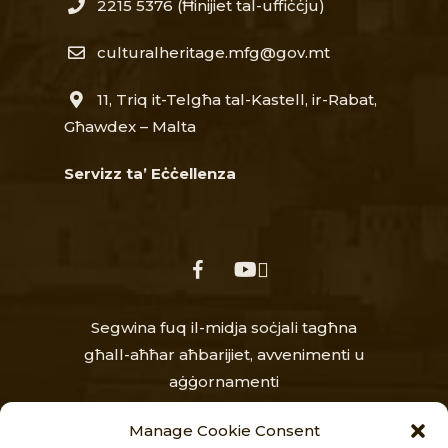
2215 5376​
(Ħinijiet tal-uffiċċju)
culturalheritage.mfg@gov.mt
11, Triq it-Telgħa tal-Kastell, ir-Rabat,
Għawdex – Malta
Servizz ta’ Eċċellenza
facebook
youtube
Segwina fuq il-midja soċjali tagħna
għall-aħħar aħbarijiet, avvenimenti u
aġġornamenti
Manage Cookie Consent