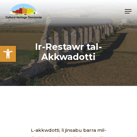
Skip
Me
to
main
content
Ir-Restawr tal-
Open toolbar
Akkwadotti
L-akkwdotti, li jinsabu barra mil-