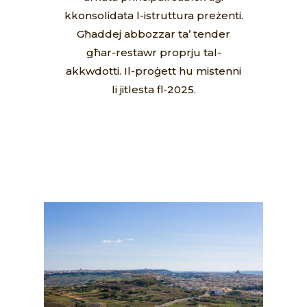
kkonsolidata l-istruttura preżenti.
Għaddej abbozzar ta’ tender
għar-restawr proprju tal-
akkwdotti. Il-proġett hu mistenni
li jitlesta fl-2025.