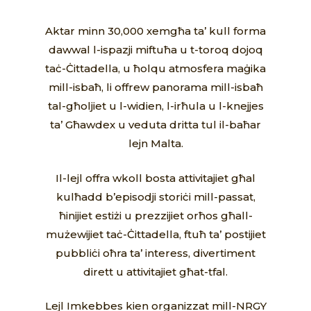
Aktar minn 30,000 xemgħa ta’ kull forma
dawwal l-ispazji miftuħa u t-toroq dojoq
taċ-Ċittadella, u ħolqu atmosfera maġika
mill-isbaħ, li offrew panorama mill-isbaħ
tal-għoljiet u l-widien, l-irħula u l-knejjes
ta’ Għawdex u veduta dritta tul il-baħar
lejn Malta.
Il-lejl offra wkoll bosta attivitajiet għal
kulħadd b’episodji storiċi mill-passat,
ħinijiet estiżi u prezzijiet orħos għall-
mużewijiet taċ-Ċittadella, ftuħ ta’ postijiet
pubbliċi oħra ta’ interess, divertiment
dirett u attivitajiet għat-tfal.
Lejl Imkebbes kien organizzat mill-NRGY