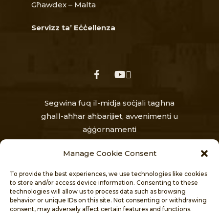
Għawdex – Malta
Servizz ta’ Eċċellenza
facebook
youtube
Segwina fuq il-midja soċjali tagħna
għall-aħħar aħbarijiet, avvenimenti u
aġġornamenti
Manage Cookie Consent
To provide the best experiences, we use technologies like cookies
to store and/or access device information. Consenting to these
technologies will allow us to process data such as browsing
behavior or unique IDs on this site. Not consenting or withdrawing
consent, may adversely affect certain features and functions.
HOME
AĦBARIJIET
DWAR