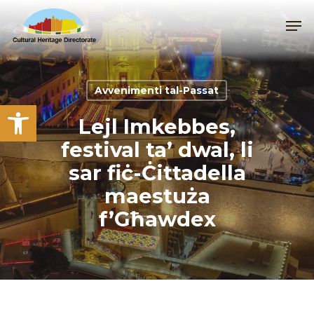
Skip
Me
to
main
content
Avvenimenti tal-Passat
Open toolbar
Lejl Imkebbes,
festival ta’ dwal, li
sar fiċ-Ċittadella
maestuża
f’Għawdex