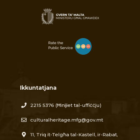
Ikkuntatjana
2215 5376​
(Ħinijiet tal-uffiċċju)
culturalheritage.mfg@gov.mt
11, Triq it-Telgħa tal-Kastell, ir-Rabat,