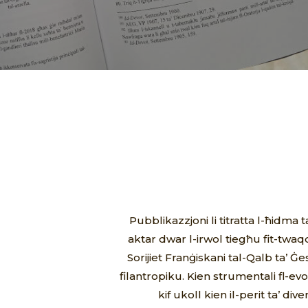
Pubblikazzjoni li titratta l-ħidma
aktar dwar l-irwol tiegħu fit-twaq
Sorijiet Franġiskani tal-Qalb ta’ Ġ
filantropiku. Kien strumentali fl-evo
kif ukoll kien il-perit ta’ diver