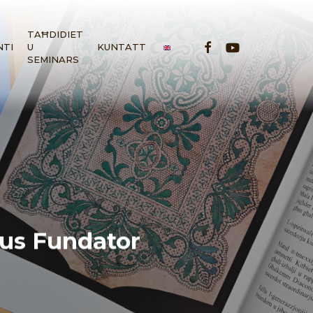
TAĦDIDIET
FACEBOOK
YOUTUBE
NTI
U
KUNTATT
SEMINARS
tus Fundator