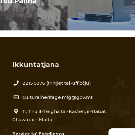
fred Palma
Ikkuntatjana
2215 5376​
(Ħinijiet tal-uffiċċju)
culturalheritage.mfg@gov.mt
11, Triq it-Telgħa tal-Kastell, ir-Rabat,
Għawdex – Malta
Servizz ta’ Eċċellenza