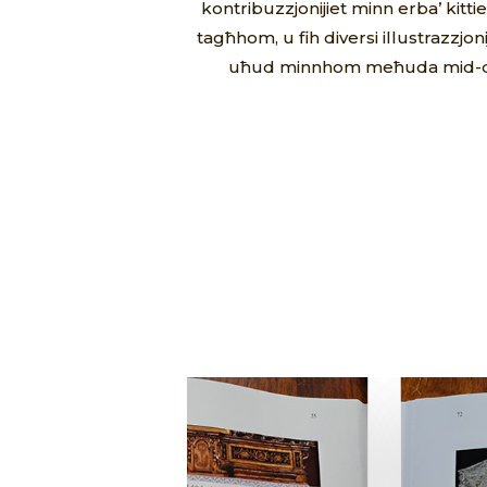
kontribuzzjonijiet minn erba’ kittie
tagħhom, u fih diversi illustrazzjonij
uħud minnhom meħuda mid-divers