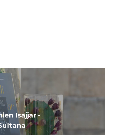
ien Isajjar -
Sultana