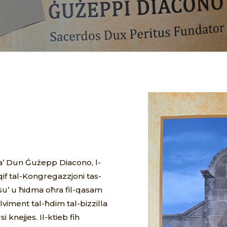
 ta’ Dun Ġużepp Diacono, l-
qif tal-Kongregazzjoni tas-
esu’ u ħidma oħra fil-qasam
lviment tal-ħdim tal-bizzilla
si knejjes. Il-ktieb fih