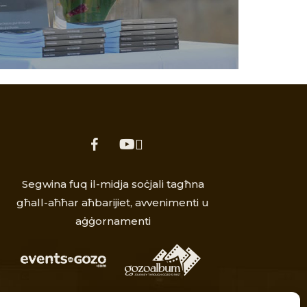
facebook
youtube
Segwina fuq il-midja soċjali tagħna
għall-aħħar aħbarijiet, avvenimenti u
aġġornamenti