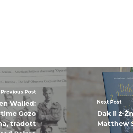
Previous Post
Next Post
en Wailed:
rtime Gozo
Dak li ż-Żm
a, tradott
Matthew 