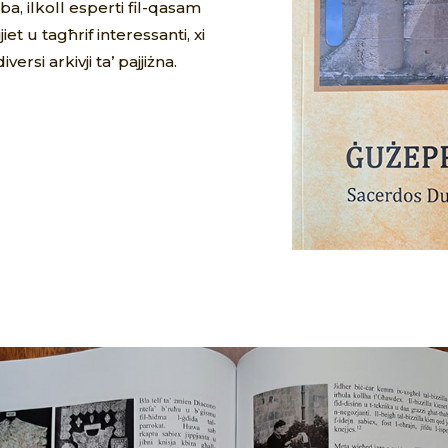
ba, ilkoll esperti fil-qasam
iet u tagħrif interessanti, xi
i arkivji ta’ pajjiżna.