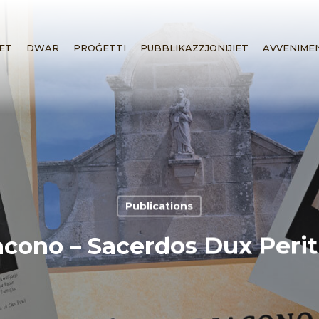
ET
DWAR
PROĠETTI
PUBBLIKAZZJONIJIET
AVVENIME
Publications
cono – Sacerdos Dux Peri